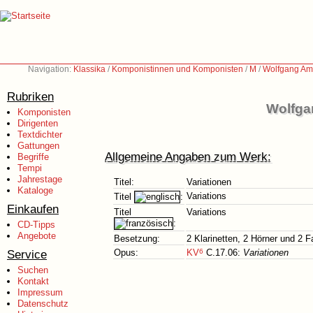
Navigation:
Klassika
/
Komponistinnen und Komponisten
/
M
/
Wolfgang Am
Rubriken
Wolfga
Komponisten
Dirigenten
Textdichter
Gattungen
Allgemeine Angaben zum Werk:
Begriffe
Tempi
Jahrestage
Titel:
Variationen
Kataloge
Variations
Titel
:
Einkaufen
Titel
Variations
:
CD-Tipps
Angebote
Besetzung:
2 Klarinetten, 2 Hörner und 2 F
Service
Opus:
KV
6
C.17.06:
Variationen
Suchen
Kontakt
Impressum
Datenschutz