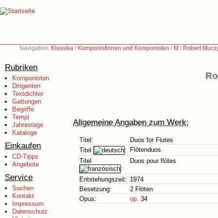
Navigation:
Klassika
/
Komponistinnen und Komponisten
/
M
/
Robert Muczy
Rubriken
Ro
Komponisten
Dirigenten
Textdichter
Gattungen
Begriffe
Tempi
Allgemeine Angaben zum Werk:
Jahrestage
Kataloge
Titel:
Duos for Flutes
Einkaufen
Flötenduos
Titel
:
CD-Tipps
Titel
Duos pour flûtes
Angebote
:
Service
Entstehungszeit:
1974
Suchen
Besetzung:
2 Flöten
Kontakt
Opus:
op.
34
Impressum
Datenschutz