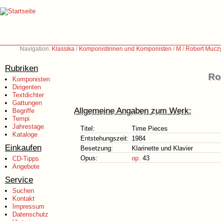
Navigation:
Klassika
/
Komponistinnen und Komponisten
/
M
/
Robert Muczy
Rubriken
Ro
Komponisten
Dirigenten
Textdichter
Gattungen
Allgemeine Angaben zum Werk:
Begriffe
Tempi
Jahrestage
Titel:
Time Pieces
Kataloge
Entstehungszeit:
1984
Einkaufen
Besetzung:
Klarinette und Klavier
Opus:
op.
43
CD-Tipps
Angebote
Service
Suchen
Kontakt
Impressum
Datenschutz