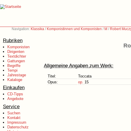
Navigation:
Klassika
/
Komponistinnen und Komponisten
/
M
/
Robert Muczy
Rubriken
Ro
Komponisten
Dirigenten
Textdichter
Gattungen
Allgemeine Angaben zum Werk:
Begriffe
Tempi
Jahrestage
Titel:
Toccata
Kataloge
Opus:
op.
15
Einkaufen
CD-Tipps
Angebote
Service
Suchen
Kontakt
Impressum
Datenschutz