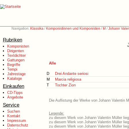
Navigation:
Klassika
/
Komponistinnen und Komponisten
/
M
/
Johann Valen
Rubriken
Komponisten
Dirigenten
Textdichter
Gattungen
Alle
Begriffe
Tempi
D
Drei Andante seriosi
Jahrestage
Kataloge
M
Marcia religiosa
T
Tochter Zion
Einkaufen
CD-Tipps
Angebote
Die Auflistung der Werke von Johann Valentin Mü
Service
Suchen
Legende:
Kontakt
zu diesem Werk von Johann Valentin Müller lieg
Impressum
zu diesem Werk von Johann Valentin Müller liegt
Datenschutz
zu diesem Werk von Johann Valentin Müller lie