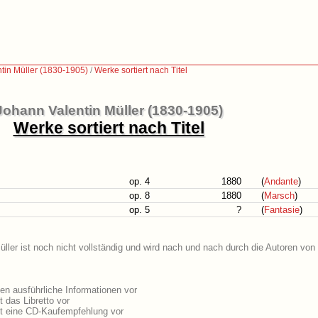
tin Müller (1830-1905)
/
Werke sortiert nach Titel
Johann Valentin Müller (1830-1905)
Werke sortiert nach Titel
op. 4
1880
(
Andante
)
op. 8
1880
(
Marsch
)
op. 5
?
(
Fantasie
)
ller ist noch nicht vollständig und wird nach und nach durch die Autoren von
en ausführliche Informationen vor
 das Libretto vor
gt eine CD-Kaufempfehlung vor