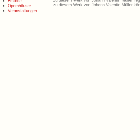
zu diesem Werk von Johann Valentin Müller lie
Historie
zu diesem Werk von Johann Valentin Müller kön
Opernhäuser
Veranstaltungen