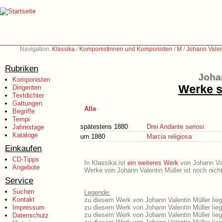
Navigation:
Klassika
/
Komponistinnen und Komponisten
/
M
/
Johann Valen
Rubriken
Johan
Komponisten
Werke s
Dirigenten
Textdichter
Gattungen
Alle
Begriffe
Tempi
spätestens 1880
Drei Andante seriosi
Jahrestage
Kataloge
um 1880
Marcia religiosa
Einkaufen
CD-Tipps
In Klassika ist
ein weiteres Werk
von Johann Vale
Angebote
Werke von Johann Valentin Müller ist noch nicht
Service
Suchen
Legende:
Kontakt
zu diesem Werk von Johann Valentin Müller lieg
Impressum
zu diesem Werk von Johann Valentin Müller liegt
zu diesem Werk von Johann Valentin Müller lie
Datenschutz