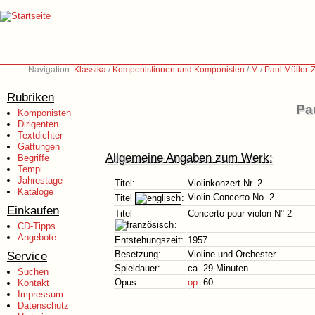
Navigation:
Klassika
/
Komponistinnen und Komponisten
/
M
/
Paul Müller-
Rubriken
Pa
Komponisten
Dirigenten
Textdichter
Gattungen
Allgemeine Angaben zum Werk:
Begriffe
Tempi
Jahrestage
Titel:
Violinkonzert Nr. 2
Kataloge
Violin Concerto No. 2
Titel
:
Einkaufen
Titel
Concerto pour violon N° 2
:
CD-Tipps
Angebote
Entstehungszeit:
1957
Service
Besetzung:
Violine und Orchester
Spieldauer:
ca. 29 Minuten
Suchen
Opus:
op.
60
Kontakt
Impressum
Datenschutz