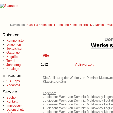
Navigation:
Klassika
/
Komponistinnen und Komponisten
/
M
/
Dominic Mul
Rubriken
Dom
Komponisten
Werke s
Dirigenten
Textdichter
Gattungen
Alle
Begriffe
Tempi
1992
Violinkonzert
Jahrestage
Kataloge
Einkaufen
Die Auflistung der Werke von Dominic Muldowney
CD-Tipps
Klassika ergänzt.
Angebote
Service
Legende:
zu diesem Werk von Dominic Muldowney liegen a
Suchen
zu diesem Werk von Dominic Muldowney liegt da
Kontakt
zu diesem Werk von Dominic Muldowney liegt 
Impressum
zu diesem Werk von Dominic Muldowney liegt 
Datenschutz
zu diesem Werk von Dominic Muldowney können