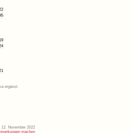
22
95
19
24
21
ka ergänzt.
m 12. November 2022