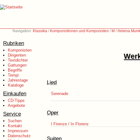
Navigation:
Klassika
/
Komponistinnen und Komponisten
/
M
/
Helena Munkt
Rubriken
Komponisten
Werk
Dirigenten
Textdichter
Gattungen
Begriffe
Tempi
Jahrestage
Lied
Kataloge
Einkaufen
Serenade
CD-Tipps
Angebote
Oper
Service
Suchen
I Firenze / In Florenz
Kontakt
Impressum
Datenschutz
Suiten