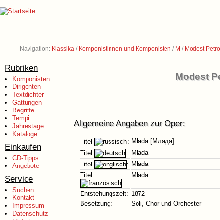
Navigation:
Klassika
/
Komponistinnen und Komponisten
/
M
/
Modest Petro
Rubriken
Modest Pe
Komponisten
Dirigenten
Textdichter
Gattungen
Begriffe
Tempi
Allgemeine Angaben zur Oper:
Jahrestage
Kataloge
Mlada [Млада]
Titel
:
Einkaufen
Mlada
Titel
:
CD-Tipps
Mlada
Titel
:
Angebote
Titel
Mlada
Service
:
Suchen
Entstehungszeit:
1872
Kontakt
Besetzung:
Soli, Chor und Orchester
Impressum
Datenschutz