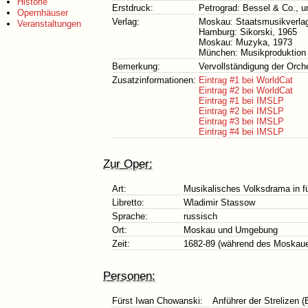
Historie
Erstdruck:
Petrograd: Bessel & Co., 
Opernhäuser
Verlag:
Moskau: Staatsmusikverla
Veranstaltungen
Hamburg: Sikorski, 1965
Moskau: Muzyka, 1973
München: Musikproduktion 
Bemerkung:
Vervollständigung der Orch
Zusatzinformationen:
Eintrag #1 bei WorldCat
Eintrag #2 bei WorldCat
Eintrag #1 bei IMSLP
Eintrag #2 bei IMSLP
Eintrag #3 bei IMSLP
Eintrag #4 bei IMSLP
Zur Oper:
Art:
Musikalisches Volksdrama in f
Libretto:
Wladimir Stassow
Sprache:
russisch
Ort:
Moskau und Umgebung
Zeit:
1682-89 (während des Moskaue
Personen:
Fürst Iwan Chowanski:
Anführer der Strelizen 