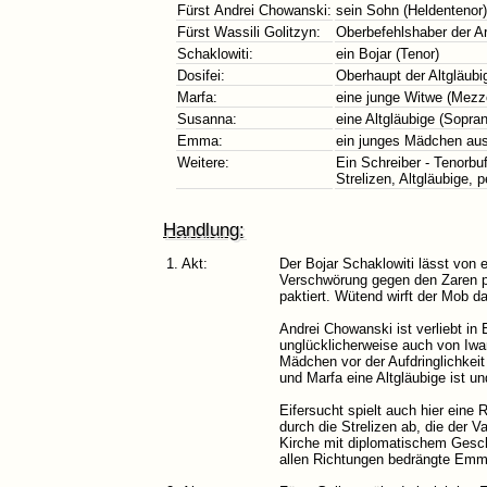
Fürst Andrei Chowanski:
sein Sohn (Heldentenor)
Fürst Wassili Golitzyn:
Oberbefehlshaber der Ar
Schaklowiti:
ein Bojar (Tenor)
Dosifei:
Oberhaupt der Altgläubi
Marfa:
eine junge Witwe (Mezz
Susanna:
eine Altgläubige (Sopran
Emma:
ein junges Mädchen aus
Weitere:
Ein Schreiber - Tenorbu
Strelizen, Altgläubige,
Handlung:
1. Akt:
Der Bojar Schaklowiti lässt von 
Verschwörung gegen den Zaren pla
paktiert. Wütend wirft der Mob 
Andrei Chowanski ist verliebt in
unglücklicherweise auch von Iwan
Mädchen vor der Aufdringlichkeit
und Marfa eine Altgläubige ist u
Eifersucht spielt auch hier eine
durch die Strelizen ab, die der V
Kirche mit diplomatischem Geschi
allen Richtungen bedrängte Emma