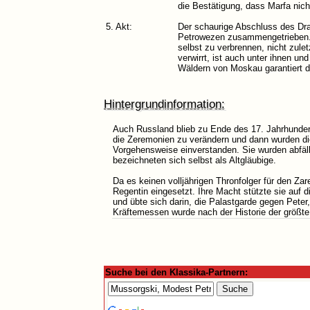
die Bestätigung, dass Marfa nich
5. Akt:
Der schaurige Abschluss des Dram
Petrowezen zusammengetrieben. N
selbst zu verbrennen, nicht zule
verwirrt, ist auch unter ihnen u
Wäldern von Moskau garantiert 
Hintergrundinformation:
Auch Russland blieb zu Ende des 17. Jahrhundert
die Zeremonien zu verändern und dann wurden di
Vorgehensweise einverstanden. Sie wurden abfälli
bezeichneten sich selbst als Altgläubige.
Da es keinen volljährigen Thronfolger für den Za
Regentin eingesetzt. Ihre Macht stützte sie auf d
und übte sich darin, die Palastgarde gegen Peter,
Kräftemessen wurde nach der Historie der größte T
Suche bei den Klassika-Partnern: