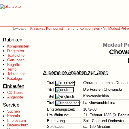
Navigation:
Klassika
/
Komponistinnen und Komponisten
/
M
/
Modest Petro
Rubriken
Modest Pe
Komponisten
Chowa
Dirigenten
Textdichter
Gattungen
Begriffe
Tempi
Allgemeine Angaben zur Oper:
Jahrestage
Kataloge
Chowanschtschina [Хован
Titel
:
Einkaufen
Die Fürsten Chowanski
Titel
:
CD-Tipps
Khovanshchina
Titel
:
Angebote
La Khovanchtchina
Titel
:
Service
Entstehungszeit:
1872-80
Suchen
Uraufführung:
21. Februar 1886 (9. Febru
Kontakt
Impressum
Besetzung:
Soli, Chor und Orchester
Datenschutz
Spieldauer:
ca. 180 Minuten