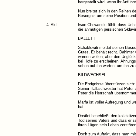
hergestellt wird, wenn ihr Anführ
Nun breitet sich in den Reihen d
Besorgnis um seine Position und 
4. Akt:
Iwan Chowanski fühlt, dass Unhei
die anmutigen persischen Sklavi
BALLETT
Schaklowiti meldet seinen Besuch
Gutes. Er behält recht. Dahinter
warnen wollen, aber den Unglück
bei Hofe zu erscheinen. Ahnungs
schon auf ihn warten, um ihn zu
BILDWECHSEL
Die Ereignisse überstürzen sich:
Seiner Halbschwester hat Peter d
Peter die Herrschaft übernomme
Marfa ist voller Aufregung und w
hat.
Dosifei beschließt den kollektive
Tod seines Vaters und dass er se
ihren Lügen sein Leben zerstören
Doch zum Auftakt, dass man mit 