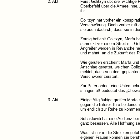
2. Akt:
Fürst Golitzyn übt drei wichtige 
Oberbefehl über die Armee inne. 
ihr.
Golitzyn hat vorher ein konspir
Verschwörung. Doch vorher ruft e
sie auch dadurch, dass sie in di
Zornig befiehlt Golitzyn, Marfa 
schreckt vor einem Streit mit Go
Angreifer werden in Revanche ne
und mahnt, an die Zukunft des 
Wie gerufen erscheint Marfa und
Anschlag gerettet, welchen Golit
meldet, dass von dem geplanten K
Verschwörer zerstört.
Zar Peter ordnet eine Untersuch
sinngemäß bedeutet das „Chowan
3. Akt:
Einige Altgläubige greifen Marfa 
gegen die Eiferer. Ihre Leidensch
um endlich zur Ruhe zu kommen. 
Schaklowiti hat eine Audienz bei
ganz besessen. Alle Hoffnung setz
Was ist nur in die Strelizen gef
eigenen Frauen können sie beruhi