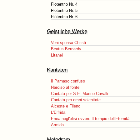
Flötentrio Nr. 4
Flötentrio Nr. 5
Flötentrio Nr. 6
Geistliche Werke
Veni sponsa Christi
Beatus Bernardy
Litanei
Kantaten
Il Parnaso confuso
Narciso al fonte
Cantata per S.E. Marino Cavalli
Cantata pro omni solenitate
Alceste e Fileno
L'Elfrida
Enea negl'elisi ovvero Il tempio dell'Eternità
Armida
Melodram