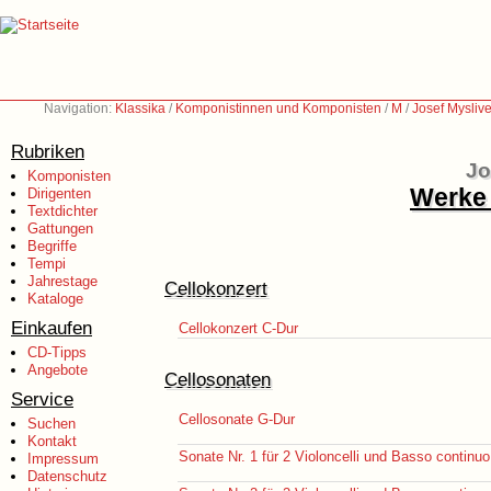
Navigation:
Klassika
/
Komponistinnen und Komponisten
/
M
/
Josef Mysliv
Rubriken
Jo
Komponisten
Werke 
Dirigenten
Textdichter
Gattungen
Begriffe
Tempi
Jahrestage
Cellokonzert
Kataloge
Einkaufen
Cellokonzert C-Dur
CD-Tipps
Angebote
Cellosonaten
Service
Cellosonate G-Dur
Suchen
Kontakt
Sonate Nr. 1 für 2 Violoncelli und Basso continuo
Impressum
Datenschutz