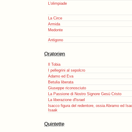
L'olimpiade
La Circe
Armida
Medonte
Antigono
Oratorien
Il Tobia
I pellegrini al sepolcro
Adamo ed Eva
Betulia liberata
Giuseppe riconosciuto
La Passione di Nostro Signore Gesù Cristo
La liberazione d'Israel
Isacco figura del redentore, ossia Abramo ed Isa
Isaak
Quintette