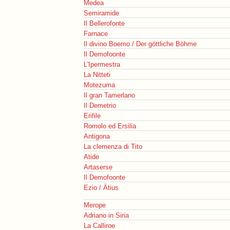
Medea
Semiramide
Il Bellerofonte
Farnace
Il divino Boemo / Der göttliche Böhme
Il Demofoonte
L'Ipermestra
La Nitteti
Motezuma
Il gran Tamerlano
Il Demetrio
Erifile
Romolo ed Ersilia
Antigona
La clemenza di Tito
Atide
Artaserse
Il Demofoonte
Ezio / Ätius
Merope
Adriano in Siria
La Calliroe