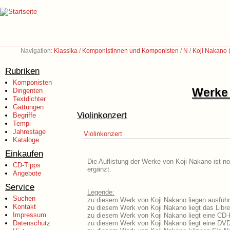
Navigation:
Klassika
/
Komponistinnen und Komponisten
/
N
/
Koji Nakano 
Rubriken
Komponisten
Werke 
Dirigenten
Textdichter
Gattungen
Violinkonzert
Begriffe
Tempi
Jahrestage
Violinkonzert
Kataloge
Einkaufen
Die Auflistung der Werke von Koji Nakano ist no
CD-Tipps
ergänzt.
Angebote
Service
Legende:
Suchen
zu diesem Werk von Koji Nakano liegen ausführl
Kontakt
zu diesem Werk von Koji Nakano liegt das Libre
Impressum
zu diesem Werk von Koji Nakano liegt eine CD
Datenschutz
zu diesem Werk von Koji Nakano liegt eine DV