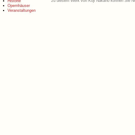
zu diesem Werk von Koji Nakano können Sie No
Historie
Opernhäuser
Veranstaltungen