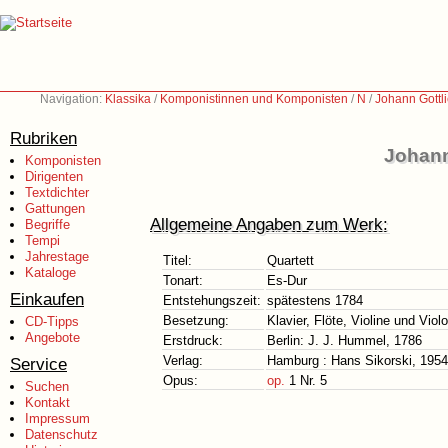
Navigation:
Klassika
/
Komponistinnen und Komponisten
/
N
/
Johann Gott
Rubriken
Johann
Komponisten
Dirigenten
Textdichter
Gattungen
Allgemeine Angaben zum Werk:
Begriffe
Tempi
Jahrestage
Titel:
Quartett
Kataloge
Tonart:
Es-Dur
Einkaufen
Entstehungszeit:
spätestens 1784
Besetzung:
Klavier, Flöte, Violine und Viol
CD-Tipps
Angebote
Erstdruck:
Berlin: J. J. Hummel, 1786
Verlag:
Hamburg : Hans Sikorski, 1954
Service
Opus:
op.
1 Nr. 5
Suchen
Kontakt
Impressum
Datenschutz