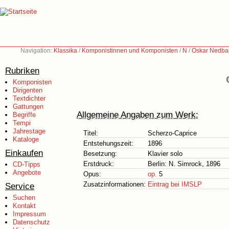
Navigation:
Klassika
/
Komponistinnen und Komponisten
/
N
/
Oskar Nedbal
Rubriken
Komponisten
Dirigenten
Textdichter
Gattungen
Allgemeine Angaben zum Werk:
Begriffe
Tempi
Jahrestage
Titel:
Scherzo-Caprice
Kataloge
Entstehungszeit:
1896
Einkaufen
Besetzung:
Klavier solo
Erstdruck:
Berlin: N. Simrock, 1896
CD-Tipps
Angebote
Opus:
op.
5
Zusatzinformationen:
Eintrag bei IMSLP
Service
Suchen
Kontakt
Impressum
Datenschutz