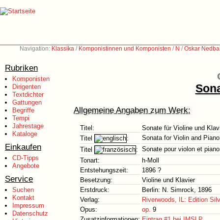
Navigation:
Klassika
/
Komponistinnen und Komponisten
/
N
/
Oskar Nedbal
Rubriken
Komponisten
Sona
Dirigenten
Textdichter
Gattungen
Allgemeine Angaben zum Werk:
Begriffe
Tempi
Jahrestage
Titel:
Sonate für Violine und Klav
Kataloge
Sonata for Violin and Piano
Titel
:
Einkaufen
Sonate pour violon et piano
Titel
:
CD-Tipps
Tonart:
h-Moll
Angebote
Entstehungszeit:
1896 ?
Service
Besetzung:
Violine und Klavier
Suchen
Erstdruck:
Berlin: N. Simrock, 1896
Kontakt
Verlag:
Riverwoods, IL: Edition Silv
Impressum
Opus:
op.
9
Datenschutz
Zusatzinformationen:
Eintrag #1 bei IMSLP