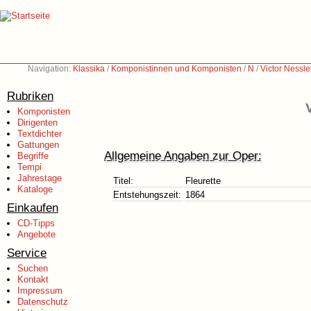
Navigation:
Klassika
/
Komponistinnen und Komponisten
/
N
/
Victor Nessl
Rubriken
Komponisten
Dirigenten
Textdichter
Gattungen
Allgemeine Angaben zur Oper:
Begriffe
Tempi
Jahrestage
Titel:
Fleurette
Kataloge
Entstehungszeit:
1864
Einkaufen
CD-Tipps
Angebote
Service
Suchen
Kontakt
Impressum
Datenschutz