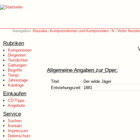
Navigation:
Klassika
/
Komponistinnen und Komponisten
/
N
/
Victor Nessl
Rubriken
Komponisten
Dirigenten
Textdichter
Gattungen
Allgemeine Angaben zur Oper:
Begriffe
Tempi
Jahrestage
Titel:
Der wilde Jäger
Kataloge
Entstehungszeit:
1881
Einkaufen
CD-Tipps
Angebote
Service
Suchen
Kontakt
Impressum
Datenschutz