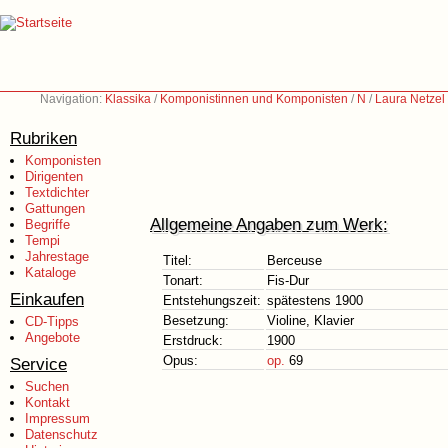
Navigation:
Klassika
/
Komponistinnen und Komponisten
/
N
/
Laura Netzel
Rubriken
Komponisten
Dirigenten
Textdichter
Gattungen
Allgemeine Angaben zum Werk:
Begriffe
Tempi
Jahrestage
Titel:
Berceuse
Kataloge
Tonart:
Fis-Dur
Einkaufen
Entstehungszeit:
spätestens 1900
Besetzung:
Violine, Klavier
CD-Tipps
Angebote
Erstdruck:
1900
Opus:
op.
69
Service
Suchen
Kontakt
Impressum
Datenschutz