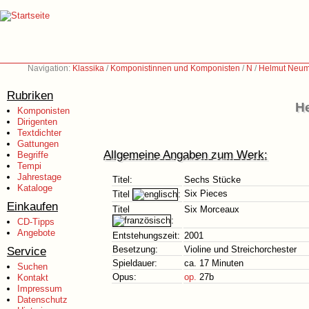
Navigation:
Klassika
/
Komponistinnen und Komponisten
/
N
/
Helmut Neum
Rubriken
He
Komponisten
Dirigenten
Textdichter
Gattungen
Allgemeine Angaben zum Werk:
Begriffe
Tempi
Jahrestage
Titel:
Sechs Stücke
Kataloge
Six Pieces
Titel
:
Einkaufen
Titel
Six Morceaux
:
CD-Tipps
Angebote
Entstehungszeit:
2001
Service
Besetzung:
Violine und Streichorchester
Spieldauer:
ca. 17 Minuten
Suchen
Opus:
op.
27b
Kontakt
Impressum
Datenschutz