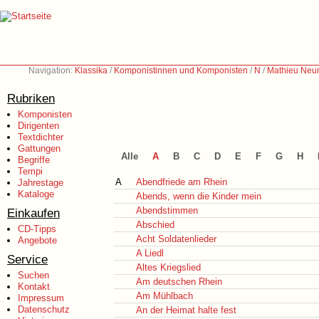
Navigation:
Klassika
/
Komponistinnen und Komponisten
/
N
/
Mathieu Neu
Rubriken
Komponisten
Dirigenten
Textdichter
Gattungen
Alle
A
B
C
D
E
F
G
H
Begriffe
Tempi
A
Abendfriede am Rhein
Jahrestage
Kataloge
Abends, wenn die Kinder mein
Abendstimmen
Einkaufen
Abschied
CD-Tipps
Acht Soldatenlieder
Angebote
A Liedl
Service
Altes Kriegslied
Suchen
Am deutschen Rhein
Kontakt
Am Mühlbach
Impressum
Datenschutz
An der Heimat halte fest