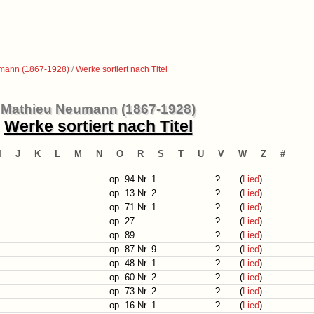
mann (1867-1928)
/
Werke sortiert nach Titel
Mathieu Neumann (1867-1928)
Werke sortiert nach Titel
I
J
K
L
M
N
O
R
S
T
U
V
W
Z
#
op. 94 Nr. 1
?
(
Lied
)
op. 13 Nr. 2
?
(
Lied
)
op. 71 Nr. 1
?
(
Lied
)
op. 27
?
(
Lied
)
op. 89
?
(
Lied
)
op. 87 Nr. 9
?
(
Lied
)
op. 48 Nr. 1
?
(
Lied
)
op. 60 Nr. 2
?
(
Lied
)
op. 73 Nr. 2
?
(
Lied
)
op. 16 Nr. 1
?
(
Lied
)