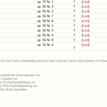
op. 37 Nr. 1
?
(
Lied
)
op. 55 Nr. 3
?
(
Lied
)
op. 55 Nr. 2
?
(
Lied
)
op. 55 Nr. 7
?
(
Lied
)
op. 55 Nr. 6
?
(
Lied
)
op. 55 Nr. 1
?
(
Lied
)
op. 55 Nr. 5
?
(
Lied
)
op. 55 Nr. 4
?
(
Lied
)
op. 55 Nr. 8
?
(
Lied
)
op. 31 Nr. 4
(
Lied
)
?
st noch nicht vollständig und wird nach und nach durch die Autoren von Klas
sführliche Informationen vor
Libretto vor
ne CD-Kaufempfehlung vor
ne DVD-Kaufempfehlung vor
ie Noten bestellen