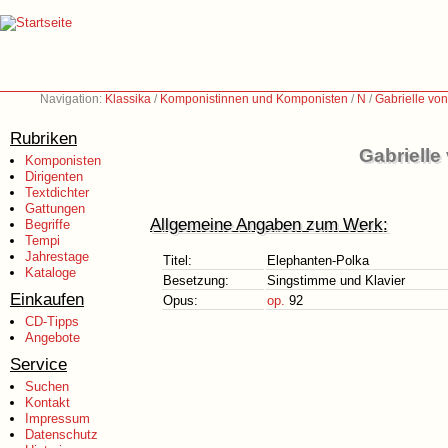
Navigation:
Klassika
/
Komponistinnen und Komponisten
/
N
/
Gabrielle vo
Rubriken
Gabrielle
Komponisten
Dirigenten
Textdichter
Gattungen
Allgemeine Angaben zum Werk:
Begriffe
Tempi
Jahrestage
Titel:
Elephanten-Polka
Kataloge
Besetzung:
Singstimme und Klavier
Einkaufen
Opus:
op.
92
CD-Tipps
Angebote
Service
Suchen
Kontakt
Impressum
Datenschutz