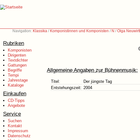
Navigation:
Klassika
/
Komponistinnen und Komponisten
/
N
/
Olga Neuwirt
Rubriken
Komponisten
Dirigenten
Textdichter
Gattungen
Allgemeine Angaben zur Bühnenmusik:
Begriffe
Tempi
Jahrestage
Titel:
Der jüngste Tag
Kataloge
Entstehungszeit:
2004
Einkaufen
CD-Tipps
Angebote
Service
Suchen
Kontakt
Impressum
Datenschutz