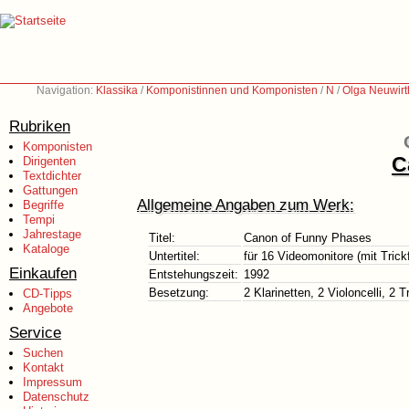
Navigation:
Klassika
/
Komponistinnen und Komponisten
/
N
/
Olga Neuwirt
Rubriken
Komponisten
C
Dirigenten
Textdichter
Gattungen
Allgemeine Angaben zum Werk:
Begriffe
Tempi
Jahrestage
Titel:
Canon of Funny Phases
Kataloge
Untertitel:
für 16 Videomonitore (mit Tric
Einkaufen
Entstehungszeit:
1992
Besetzung:
2 Klarinetten, 2 Violoncelli, 2
CD-Tipps
Angebote
Service
Suchen
Kontakt
Impressum
Datenschutz