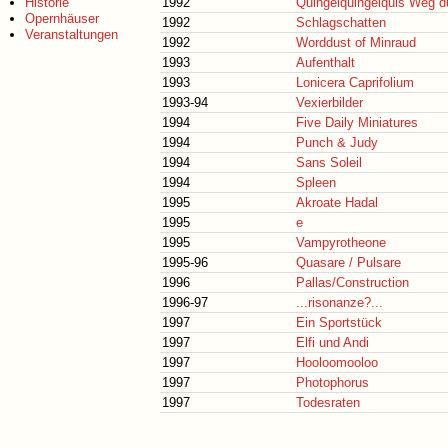
Historie
1992
Quingelquingelquis Weg d
Opernhäuser
1992
Schlagschatten
Veranstaltungen
1992
Worddust of Minraud
1993
Aufenthalt
1993
Lonicera Caprifolium
1993-94
Vexierbilder
1994
Five Daily Miniatures
1994
Punch & Judy
1994
Sans Soleil
1994
Spleen
1995
Akroate Hadal
1995
e
1995
Vampyrotheone
1995-96
Quasare / Pulsare
1996
Pallas/Construction
1996-97
...risonanze?...
1997
Ein Sportstück
1997
Elfi und Andi
1997
Hooloomooloo
1997
Photophorus
1997
Todesraten