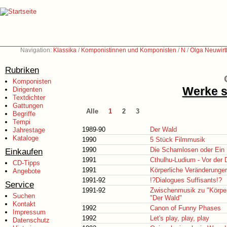
Navigation:
Klassika
/
Komponistinnen und Komponisten
/
N
/
Olga Neuwirt
Rubriken
Komponisten
Werke s
Dirigenten
Textdichter
Gattungen
Alle
1
2
3
Begriffe
Tempi
1989-90
Der Wald
Jahrestage
Kataloge
1990
5 Stück Filmmusik
1990
Die Schamlosen oder Ein 
Einkaufen
1991
Cthulhu-Ludium - Vor der 
CD-Tipps
1991
Körperliche Veränderunge
Angebote
1991-92
!?Dialogues Suffisants!?
Service
1991-92
Zwischenmusik zu "Körper
Suchen
"Der Wald"
Kontakt
1992
Canon of Funny Phases
Impressum
1992
Let's play, play, play
Datenschutz