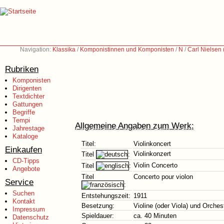
Navigation:
Klassika
/
Komponistinnen und Komponisten
/
N
/
Carl Nielsen
Rubriken
Komponisten
Dirigenten
Textdichter
Gattungen
Begriffe
Tempi
Allgemeine Angaben zum Werk:
Jahrestage
Kataloge
Titel:
Violinkoncert
Einkaufen
Violinkonzert
Titel
:
CD-Tipps
Violin Concerto
Titel
:
Angebote
Titel
Concerto pour violon
Service
:
Suchen
Entstehungszeit:
1911
Kontakt
Besetzung:
Violine (oder Viola) und Orches
Impressum
Spieldauer:
ca. 40 Minuten
Datenschutz