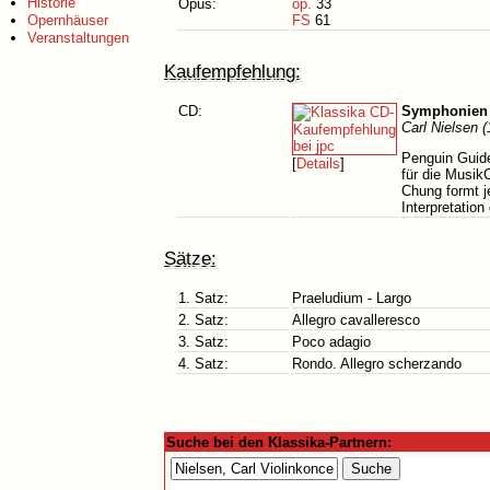
Historie
Opus:
op.
33
Opernhäuser
FS
61
Veranstaltungen
Kaufempfehlung:
CD:
Symphonien 
Carl Nielsen 
Penguin Guide
[
Details
]
für die Musik
Chung formt j
Interpretation
Sätze:
1. Satz:
Praeludium - Largo
2. Satz:
Allegro cavalleresco
3. Satz:
Poco adagio
4. Satz:
Rondo. Allegro scherzando
Suche bei den Klassika-Partnern: