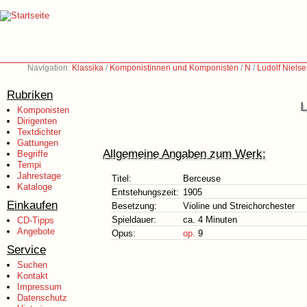
Navigation:
Klassika
/
Komponistinnen und Komponisten
/
N
/
Ludolf Niels
Rubriken
L
Komponisten
Dirigenten
Textdichter
Gattungen
Allgemeine Angaben zum Werk:
Begriffe
Tempi
Jahrestage
Titel:
Berceuse
Kataloge
Entstehungszeit:
1905
Einkaufen
Besetzung:
Violine und Streichorchester
Spieldauer:
ca. 4 Minuten
CD-Tipps
Angebote
Opus:
op.
9
Service
Suchen
Kontakt
Impressum
Datenschutz