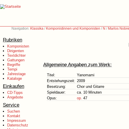
Navigation:
Klassika
/
Komponistinnen und Komponisten
/
N
/
Marlos Nobre
Rubriken
Komponisten
Dirigenten
Textdichter
Gattungen
Allgemeine Angaben zum Werk:
Begriffe
Tempi
Jahrestage
Titel:
Yanomami
Kataloge
Entstehungszeit:
2009
Einkaufen
Besetzung:
Chor und Gitarre
Spieldauer:
ca. 10 Minuten
CD-Tipps
Angebote
Opus:
op.
47
Service
Suchen
Kontakt
Impressum
Datenschutz