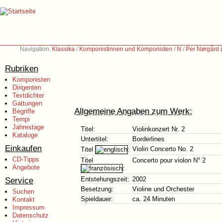
Navigation:
Klassika
/
Komponistinnen und Komponisten
/
N
/
Per Nørgård 
Rubriken
Komponisten
Dirigenten
Textdichter
Gattungen
Allgemeine Angaben zum Werk:
Begriffe
Tempi
Jahrestage
Titel:
Violinkonzert Nr. 2
Kataloge
Untertitel:
Borderlines
Einkaufen
Violin Concerto No. 2
Titel
:
CD-Tipps
Titel
Concerto pour violon N° 2
Angebote
:
Service
Entstehungszeit:
2002
Besetzung:
Violine und Orchester
Suchen
Spieldauer:
ca. 24 Minuten
Kontakt
Impressum
Datenschutz