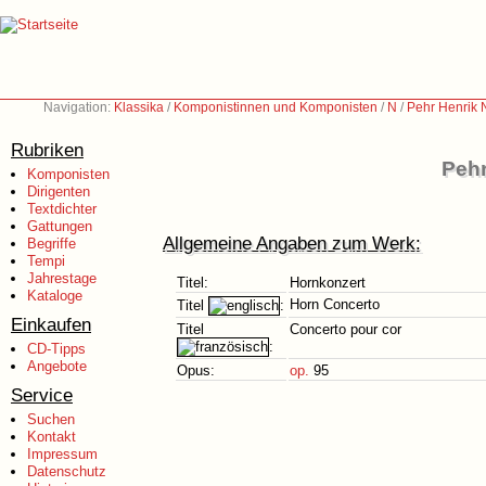
Navigation:
Klassika
/
Komponistinnen und Komponisten
/
N
/
Pehr Henrik 
Rubriken
Pehr
Komponisten
Dirigenten
Textdichter
Gattungen
Allgemeine Angaben zum Werk:
Begriffe
Tempi
Jahrestage
Titel:
Hornkonzert
Kataloge
Horn Concerto
Titel
:
Einkaufen
Titel
Concerto pour cor
:
CD-Tipps
Angebote
Opus:
op.
95
Service
Suchen
Kontakt
Impressum
Datenschutz