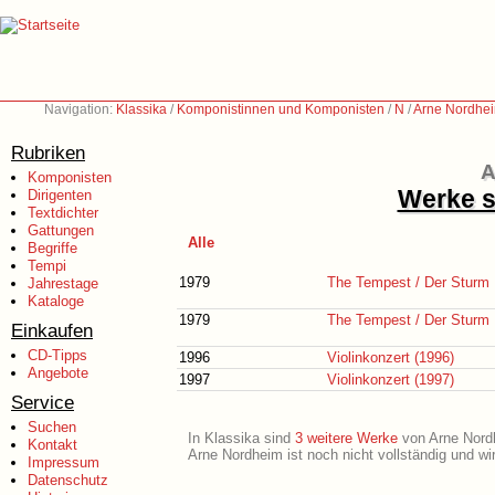
Navigation:
Klassika
/
Komponistinnen und Komponisten
/
N
/
Arne Nordhei
Rubriken
A
Komponisten
Werke s
Dirigenten
Textdichter
Gattungen
Alle
Begriffe
Tempi
1979
The Tempest / Der Sturm
Jahrestage
Kataloge
1979
The Tempest / Der Sturm
Einkaufen
CD-Tipps
1996
Violinkonzert (1996)
Angebote
1997
Violinkonzert (1997)
Service
Suchen
In Klassika sind
3 weitere Werke
von Arne Nordhe
Kontakt
Arne Nordheim ist noch nicht vollständig und w
Impressum
Datenschutz