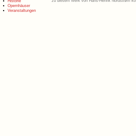
zu diesem Werk von Hans-Henrik Nordstrøm kön
Historie
Opernhäuser
Veranstaltungen