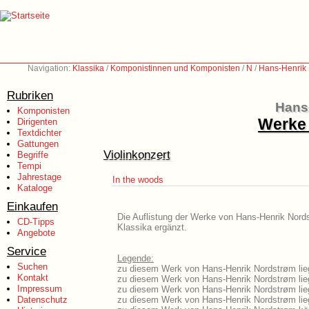
Navigation:
Klassika
/
Komponistinnen und Komponisten
/
N
/
Hans-Henrik 
Rubriken
Hans-
Komponisten
Werke 
Dirigenten
Textdichter
Gattungen
Violinkonzert
Begriffe
Tempi
Jahrestage
In the woods
Kataloge
Einkaufen
Die Auflistung der Werke von Hans-Henrik Nords
CD-Tipps
Klassika ergänzt.
Angebote
Service
Legende:
Suchen
zu diesem Werk von Hans-Henrik Nordstrøm lieg
Kontakt
zu diesem Werk von Hans-Henrik Nordstrøm lieg
Impressum
zu diesem Werk von Hans-Henrik Nordstrøm lie
Datenschutz
zu diesem Werk von Hans-Henrik Nordstrøm lie