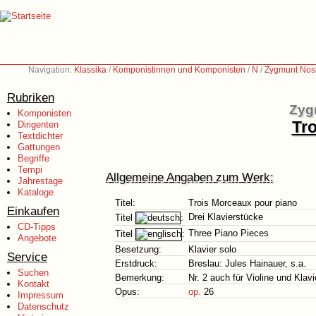
Navigation:
Klassika
/
Komponistinnen und Komponisten
/
N
/
Zygmunt Nos
Rubriken
Zyg
Komponisten
Tr
Dirigenten
Textdichter
Gattungen
Begriffe
Tempi
Allgemeine Angaben zum Werk:
Jahrestage
Kataloge
Titel:
Trois Morceaux pour piano
Einkaufen
Drei Klavierstücke
Titel
:
CD-Tipps
Three Piano Pieces
Titel
:
Angebote
Besetzung:
Klavier solo
Service
Erstdruck:
Breslau: Jules Hainauer, s.a.
Suchen
Bemerkung:
Nr. 2 auch für Violine und Klavi
Kontakt
Opus:
op.
26
Impressum
Datenschutz