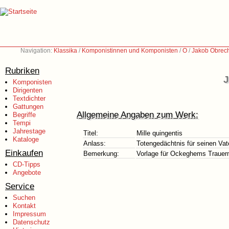
Navigation:
Klassika
/
Komponistinnen und Komponisten
/
O
/
Jakob Obrech
Rubriken
J
Komponisten
Dirigenten
Textdichter
Gattungen
Allgemeine Angaben zum Werk:
Begriffe
Tempi
Jahrestage
Titel:
Mille quingentis
Kataloge
Anlass:
Totengedächtnis für seinen Vat
Einkaufen
Bemerkung:
Vorlage für Ockeghems Trauerm
CD-Tipps
Angebote
Service
Suchen
Kontakt
Impressum
Datenschutz