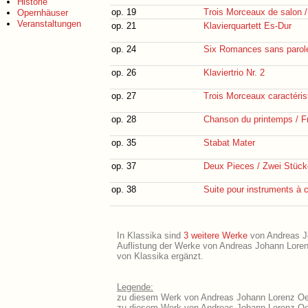
Historie
op. 19
Trois Morceaux de salon /
Opernhäuser
Veranstaltungen
op. 21
Klavierquartett Es-Dur
op. 24
Six Romances sans parol
op. 26
Klaviertrio Nr. 2
op. 27
Trois Morceaux caractéris
op. 28
Chanson du printemps / Fr
op. 35
Stabat Mater
op. 37
Deux Pieces / Zwei Stück
op. 38
Suite pour instruments à c
In Klassika sind
3 weitere Werke
von Andreas Jo
Auflistung der Werke von Andreas Johann Lorenz
von Klassika ergänzt.
Legende:
zu diesem Werk von Andreas Johann Lorenz Oech
zu diesem Werk von Andreas Johann Lorenz Oech