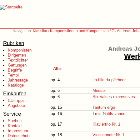
Navigation:
Klassika
/
Komponistinnen und Komponisten
/
O
/
Andreas Joha
Rubriken
Andreas Jo
Komponisten
Werk
Dirigenten
Textdichter
Gattungen
Alle
Begriffe
Tempi
op. 4
La fille du pêcheur
Jahrestage
Kataloge
op. 6
Messe
Einkaufen
op. 6
Six Valses expressives
CD-Tipps
Angebote
op. 15
Tantum ergo
Service
op. 16
Trois Noëls variés
Suchen
op. 17
Klaviertrio Nr. 1
Kontakt
Impressum
op. 18
Violinsonate Nr. 1
Datenschutz