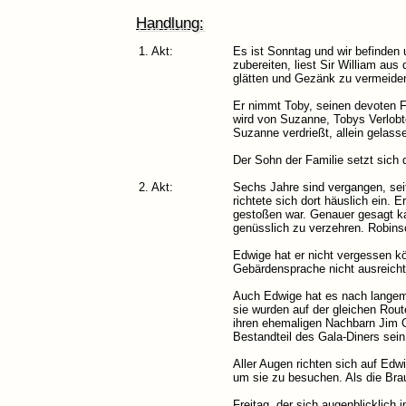
Handlung:
1. Akt:
Es ist Sonntag und wir befinde
zubereiten, liest Sir William au
glätten und Gezänk zu vermeide
Er nimmt Toby, seinen devoten Fr
wird von Suzanne, Tobys Verlob
Suzanne verdrießt, allein gelass
Der Sohn der Familie setzt sich d
2. Akt:
Sechs Jahre sind vergangen, seit
richtete sich dort häuslich ein.
gestoßen war. Genauer gesagt ka
genüsslich zu verzehren. Robins
Edwige hat er nicht vergessen kö
Gebärdensprache nicht ausreicht
Auch Edwige hat es nach langem 
sie wurden auf der gleichen Rout
ihren ehemaligen Nachbarn Jim Co
Bestandteil des Gala-Diners sein
Aller Augen richten sich auf Edw
um sie zu besuchen. Als die Bra
Freitag, der sich augenblicklich 