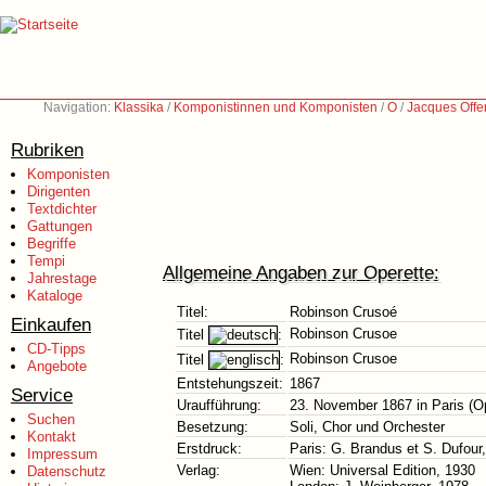
Navigation:
Klassika
/
Komponistinnen und Komponisten
/
O
/
Jacques Offe
Rubriken
Komponisten
Dirigenten
Textdichter
Gattungen
Begriffe
Tempi
Allgemeine Angaben zur Operette:
Jahrestage
Kataloge
Titel:
Robinson Crusoé
Einkaufen
Robinson Crusoe
Titel
:
CD-Tipps
Robinson Crusoe
Titel
:
Angebote
Entstehungszeit:
1867
Service
Uraufführung:
23. November 1867 in Paris (
Suchen
Besetzung:
Soli, Chor und Orchester
Kontakt
Erstdruck:
Paris: G. Brandus et S. Dufour
Impressum
Verlag:
Wien: Universal Edition, 1930
Datenschutz