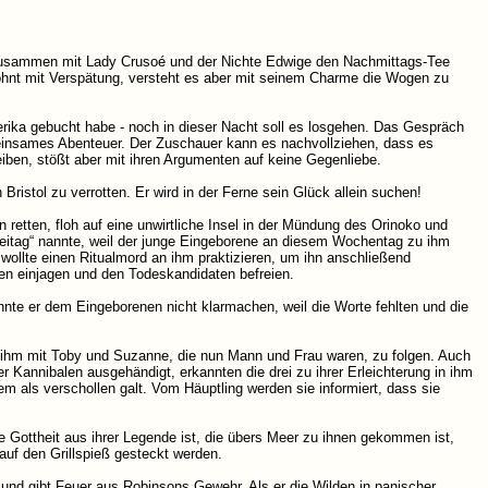
zusammen mit Lady Crusoé und der Nichte Edwige den Nachmittags-Tee
ewohnt mit Verspätung, versteht es aber mit seinem Charme die Wogen zu
erika gebucht habe - noch in dieser Nacht soll es losgehen. Das Gespräch
einsames Abenteuer. Der Zuschauer kann es nachvollziehen, dass es
eiben, stößt aber mit ihren Argumenten auf keine Gegenliebe.
Bristol zu verrotten. Er wird in der Ferne sein Glück allein suchen!
retten, floh auf eine unwirtliche Insel in der Mündung des Orinoko und
„Freitag“ nannte, weil der junge Eingeborene an diesem Wochentag zu ihm
llte einen Ritualmord an ihm praktizieren, um ihn anschließend
en einjagen und den Todeskandidaten befreien.
nnte er dem Eingeborenen nicht klarmachen, weil die Worte fehlten und die
, ihm mit Toby und Suzanne, die nun Mann und Frau waren, zu folgen. Auch
 Kannibalen ausgehändigt, erkannten die drei zu ihrer Erleichterung in ihm
m als verschollen galt. Vom Häuptling werden sie informiert, dass sie
ße Gottheit aus ihrer Legende ist, die übers Meer zu ihnen gekommen ist,
auf den Grillspieß gesteckt werden.
ird und gibt Feuer aus Robinsons Gewehr. Als er die Wilden in panischer