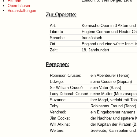
London: J. Weinberger, 1978
Historie
Opernhäuser
Veranstaltungen
Zur Operette:
Art:
Komische Oper in 3 Akten und
Libretto:
Eugène Cormon und Hector Cré
Sprache:
französisch
Ort:
England und eine wüste Insel 
Zeit:
18. Jahrhundert
Personen:
Robinson Crusoé:
ein Abenteurer (Tenor)
Edwige:
seine Cousine (Sopran)
Sir William Crusoé:
sein Vater (Bass)
Lady Deborah Crusoé:
seine Mutter (Mezzosopra
Suzanne:
ihre Magd, verlobt mit To
Toby:
Robinsons Freund (Tenor)
Vendredi:
ein Eingeborener namens 
Jim Cocks:
der Nachbar und spätere K
Will Atkins:
der Kapitän der Piraten (B
Weitere:
Seeleute, Kannibalen und 