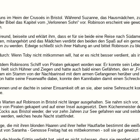
n uns im Heim der Crusoés in Bristol. Während Suzanne, das Hausmädchen, 
s der Bibel das Kapitel vom „Verlorenen Sohn“ vor. Robinson erscheint wie g
n.
eund, beiseite und erklärt ihm, dass er für sie beide eine Reise nach Südam
ten, mitangehört und das Mädchen verdirbt den beiden den Spaß auf ein gem
en zu werden. Edwige schließt sich ihrer Haltung an und bittet Robinson zu bl
urch: Wenn Toby nicht mitkommen will, hat er es nicht besser verdient, als in 
dem Robinsons Schiff von Piraten gekapert worden war. Er konnte sein Leben 
 Er hielt sich Hühner und Ziegen und hatte auch bald einen Gefährten, den er 
m ein Stamm von der Nachbarinsel mit dem armen Gefangenen herüber und wo
on hatte seine Feuerwaffe dabei, konnte den Kannibalen damit einen Schreck
nnen und er dachte in seiner Einsamkeit oft an sie, aber seine Sehnsucht ko
e.
Warten auf Robinson in Bristol nicht länger ausgehalten. Sie nahm sich vor
e von Piraten gekapert und auf einer Insel ausgesetzt. Dem Küchenmeister der
cks aus Bristol wieder, der vor zehn Jahren zur See gefahren war und seitde
 werden, welches heute Nacht stattfindet.
ige, die mit ihren blonden Haaren und ihrer heller Hautfarbe bestimmt die wei
ut von Saranha - Genosse Freitag hat es mitbekommen - soll sie gut gewürzt 
in die blonde Göttin verliebt hat, wird es nicht zulassen, dass sie geopfert w