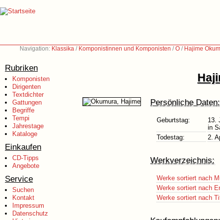
Navigation:
Klassika
/
Komponistinnen und Komponisten
/
O
/
Hajime Okum
Rubriken
Haj
Komponisten
Dirigenten
Textdichter
Persönliche Daten:
Gattungen
Begriffe
Tempi
Geburtstag:
13. 
Jahrestage
in S
Kataloge
Todestag:
2. A
Einkaufen
CD-Tipps
Werkverzeichnis:
Angebote
Service
Werke sortiert nach M
Werke sortiert nach E
Suchen
Kontakt
Werke sortiert nach Ti
Impressum
Datenschutz