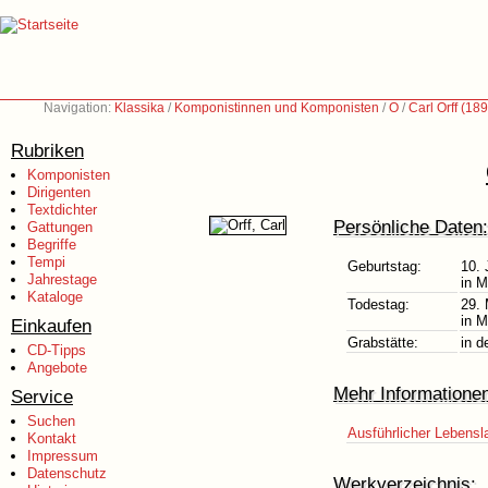
Navigation:
Klassika
/
Komponistinnen und Komponisten
/
O
/
Carl Orff (18
Rubriken
Komponisten
Dirigenten
Textdichter
Persönliche Daten:
Gattungen
Begriffe
Tempi
Geburtstag:
10. 
Jahrestage
in 
Kataloge
Todestag:
29.
in 
Einkaufen
Grabstätte:
in d
CD-Tipps
Angebote
Mehr Informatione
Service
Suchen
Ausführlicher Lebensl
Kontakt
Impressum
Datenschutz
Werkverzeichnis: