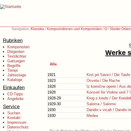
Navigation:
Klassika
/
Komponistinnen und Komponisten
/
O
/
Slavko Oster
Rubriken
Komponisten
Werke s
Dirigenten
Textdichter
Gattungen
Alle
Begriffe
Tempi
1921
Krst pri Savici / Die Tauf
Jahrestage
Kataloge
1923
Osveta / Die Rache
1928
Iz komične opere / Aus d
Einkaufen
1928
Konzert für Violine und 7 
CD-Tipps
1928-29
Krog s kredo / Der Kreidek
Angebote
1929-30
Saloma / Salome
Service
1930
Dandin v vicah / Dandin i
Suchen
1930
Medea
Kontakt
Impressum
Datenschutz