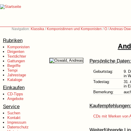
Navigation:
Klassika
/
Komponistinnen und Komponisten
/
O
/
Andreas Osw
Rubriken
And
Komponisten
Dirigenten
Textdichter
Persönliche Daten:
Gattungen
Begriffe
Tempi
Geburtstag:
9. 
Jahrestage
in W
Kataloge
Todestag:
31. 
in E
Einkaufen
Bemerkung:
auc
CD-Tipps
Angebote
Kaufempfehlungen
Service
Suchen
CDs mit Werken von 
Kontakt
Impressum
Datenschutz
Weiterführende Lin