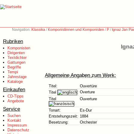
Navigation:
Klassika
/
Komponistinnen und Komponisten
/
P
/
Ignaz Jan Pa
Rubriken
Igna
Komponisten
Dirigenten
Textdichter
Gattungen
Begriffe
Tempi
Allgemeine Angaben zum Werk:
Jahrestage
Kataloge
Titel:
Ouvertüre
Einkaufen
Overture
Titel
:
CD-Tipps
Titel
Ouverture
Angebote
:
Service
Tonart:
Es-Dur
Suchen
Entstehungszeit:
1884
Kontakt
Besetzung:
Orchester
Impressum
Datenschutz