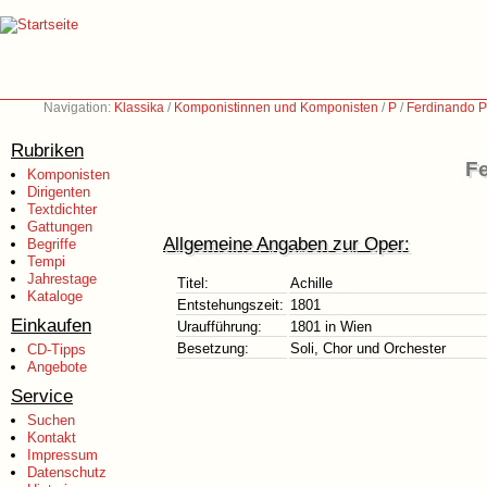
Navigation:
Klassika
/
Komponistinnen und Komponisten
/
P
/
Ferdinando P
Rubriken
Fe
Komponisten
Dirigenten
Textdichter
Gattungen
Allgemeine Angaben zur Oper:
Begriffe
Tempi
Jahrestage
Titel:
Achille
Kataloge
Entstehungszeit:
1801
Einkaufen
Uraufführung:
1801 in Wien
Besetzung:
Soli, Chor und Orchester
CD-Tipps
Angebote
Service
Suchen
Kontakt
Impressum
Datenschutz