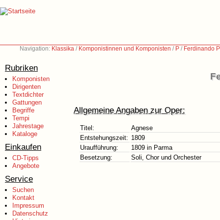
Navigation:
Klassika
/
Komponistinnen und Komponisten
/
P
/
Ferdinando P
Rubriken
Fe
Komponisten
Dirigenten
Textdichter
Gattungen
Allgemeine Angaben zur Oper:
Begriffe
Tempi
Jahrestage
Titel:
Agnese
Kataloge
Entstehungszeit:
1809
Einkaufen
Uraufführung:
1809 in Parma
Besetzung:
Soli, Chor und Orchester
CD-Tipps
Angebote
Service
Suchen
Kontakt
Impressum
Datenschutz