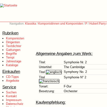
Navigation:
Klassika
/
Komponistinnen und Komponisten
/
P
/
Hubert Parry
Rubriken
Komponisten
Dirigenten
Textdichter
Gattungen
Allgemeine Angaben zum Werk:
Begriffe
Tempi
Jahrestage
Titel:
Symphonie Nr. 2
Kataloge
Untertitel:
The Cambridge
Einkaufen
Symphony No. 2
Titel
:
CD-Tipps
Titel
Symphonie N° 2
Angebote
:
Service
Tonart:
F-Dur
Besetzung:
Orchester
Suchen
Kontakt
Impressum
Kaufempfehlung:
Datenschutz