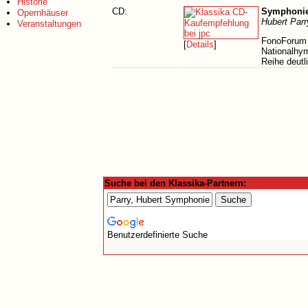
Historie
CD:
Symphonie
Opernhäuser
Hubert Parr
Veranstaltungen
FonoForum 3
[
Details
]
Nationalhy
Reihe deutl
Suche bei den Klassika-Partnern:
Benutzerdefinierte Suche