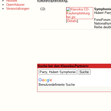
Kaufempfehlung:
Historie
Opernhäuser
Veranstaltungen
CD:
Symphonie
Hubert Parr
FonoForum 3
[
Details
]
Nationalhy
Reihe deutl
Suche bei den Klassika-Partnern:
Benutzerdefinierte Suche