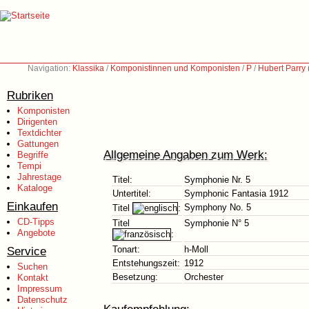
Navigation:
Klassika
/
Komponistinnen und Komponisten
/
P
/
Hubert Parry
Rubriken
Komponisten
Dirigenten
Textdichter
Gattungen
Allgemeine Angaben zum Werk:
Begriffe
Tempi
Jahrestage
Titel:
Symphonie Nr. 5
Kataloge
Untertitel:
Symphonic Fantasia 1912
Einkaufen
Symphony No. 5
Titel
:
CD-Tipps
Titel
Symphonie N° 5
Angebote
:
Service
Tonart:
h-Moll
Entstehungszeit:
1912
Suchen
Besetzung:
Orchester
Kontakt
Impressum
Datenschutz