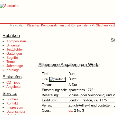
Navigation:
Klassika
/
Komponistinnen und Komponisten
/
P
/
Stephen Paxt
Rubriken
S
Komponisten
Dirigenten
Textdichter
Gattungen
Begriffe
Tempi
Allgemeine Angaben zum Werk:
Jahrestage
Kataloge
Titel:
Duet
Einkaufen
Duett
Titel
:
CD-Tipps
Tonart:
A-Dur
Angebote
Entstehungszeit:
spätestens 1775
Service
Besetzung:
Violine (oder Violoncello) und V
Suchen
Erstdruck:
London: Paxton, ca. 1775
Kontakt
Verlag:
Zürich-Adliswil und Lostetten:
Impressum
Opus:
op.
2 Nr. 3
Datenschutz