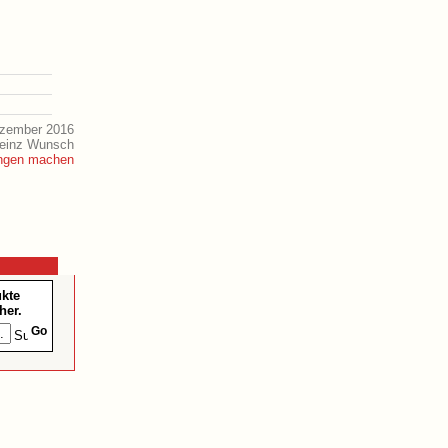
ezember 2016
Heinz Wunsch
ukte
her.
Go