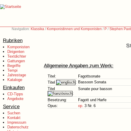
Navigation:
Klassika
/
Komponistinnen und Komponisten
/
P
/
Stephen Paxt
Rubriken
S
Komponisten
Dirigenten
Textdichter
Gattungen
Allgemeine Angaben zum Werk:
Begriffe
Tempi
Jahrestage
Titel:
Fagottsonate
Kataloge
Bassoon Sonata
Titel
:
Einkaufen
Titel
Sonate pour basson
:
CD-Tipps
Angebote
Besetzung:
Fagott und Harfe
Service
Opus:
op.
3 Nr. 6
Suchen
Kontakt
Impressum
Datenschutz