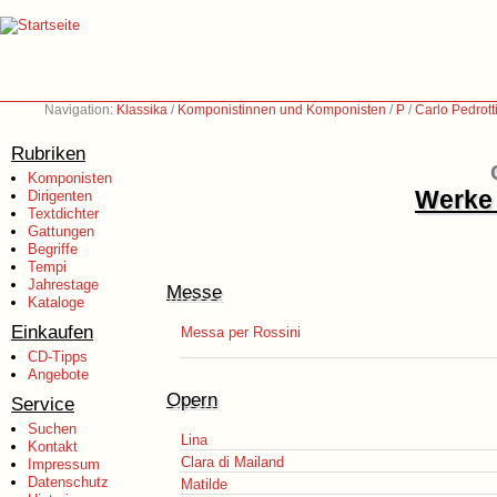
Navigation:
Klassika
/
Komponistinnen und Komponisten
/
P
/
Carlo Pedrott
Rubriken
Komponisten
Werke 
Dirigenten
Textdichter
Gattungen
Begriffe
Tempi
Jahrestage
Messe
Kataloge
Einkaufen
Messa per Rossini
CD-Tipps
Angebote
Opern
Service
Suchen
Lina
Kontakt
Clara di Mailand
Impressum
Datenschutz
Matilde