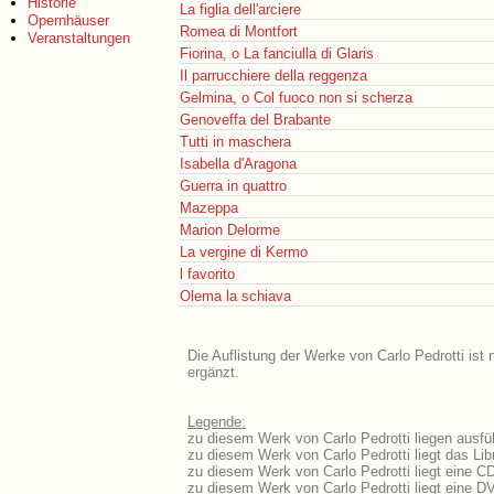
Historie
La figlia dell'arciere
Opernhäuser
Romea di Montfort
Veranstaltungen
Fiorina, o La fanciulla di Glaris
Il parrucchiere della reggenza
Gelmina, o Col fuoco non si scherza
Genoveffa del Brabante
Tutti in maschera
Isabella d'Aragona
Guerra in quattro
Mazeppa
Marion Delorme
La vergine di Kermo
l favorito
Olema la schiava
Die Auflistung der Werke von Carlo Pedrotti ist
ergänzt.
Legende:
zu diesem Werk von Carlo Pedrotti liegen ausfüh
zu diesem Werk von Carlo Pedrotti liegt das Libr
zu diesem Werk von Carlo Pedrotti liegt eine 
zu diesem Werk von Carlo Pedrotti liegt eine 