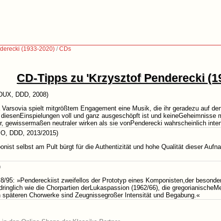
nderecki (1933-2020)
/
CDs
CD-Tipps zu 'Krzysztof Penderecki (1
DUX, DDD, 2008)
Varsovia spielt mitgrößtem Engagement eine Musik, die ihr geradezu auf denK
 diesenEinspielungen voll und ganz ausgeschöpft ist und keineGeheimnisse meh
 gewissermaßen neutraler wirken als sie vonPenderecki wahrscheinlich intend
O, DDD, 2013/2015)
nist selbst am Pult bürgt für die Authentizität und hohe Qualität dieser Auf
)
8/95: »Pendereckiist zweifellos der Prototyp eines Komponisten,der besond
inglich wie die Chorpartien derLukaspassion (1962/66), die gregorianischeMel
en späteren Chorwerke sind Zeugnissegroßer Intensität und Begabung.«