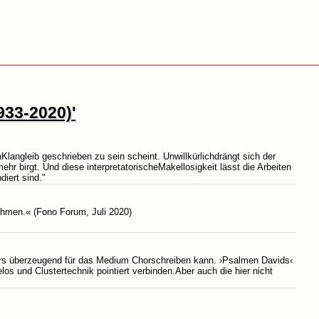
933-2020)'
langleib geschrieben zu sein scheint. Unwillkürlichdrängt sich der
r birgt. Und diese interpretatorischeMakellosigkeit lässt die Arbeiten
iert sind."
nahmen.« (Fono Forum, Juli 2020)
ers überzeugend für das Medium Chorschreiben kann. ›Psalmen Davids‹
os und Clustertechnik pointiert verbinden.Aber auch die hier nicht