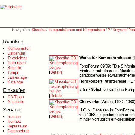
Navigation:
Klassika
/
Komponistinnen und Komponisten
/
P
/
Krzysztof Pe
Rubriken
Komponisten
Dirigenten
Werke für Kammerorchester
(
Textdichter
Gattungen
FonoForum 09/09: "Die Sinfonia 
Begriffe
Eindruck auf, dass die Musik in
[
Details
]
Tempi
paradoxerweise etwasnüchterner,
Jahrestage
Hornkonzert "Winterreise"
(LP
Kataloge
Einkaufen
»Der kürzlich verstorbene Kompo
[
Details
]
CD-Tipps
Angebote
Chorwerke
(Wergo, DDD, 1988
Service
H.C. v. Dadelsen in FonoForum 
von 1958 zeigendas ebenso eindr
[
Details
]
Suchen
minder vorzüglich ein-gespielt
Kontakt
Impressum
Datenschutz