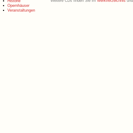
Weitere CDs finden Sie im
Werkverzeichnis
und 
Historie
Opernhäuser
Veranstaltungen