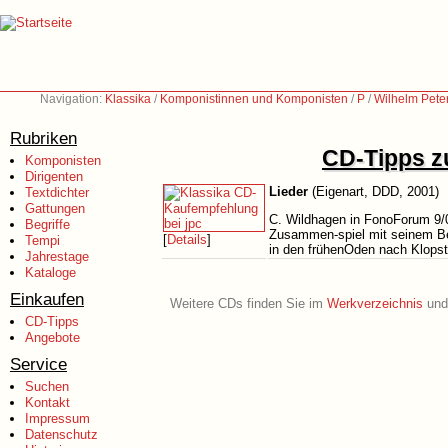
Navigation:
Klassika
/
Komponistinnen und Komponisten
/
P
/
Wilhelm Pete
Rubriken
CD-Tipps zu
Komponisten
Dirigenten
Lieder
(Eigenart, DDD, 2001)
Textdichter
Gattungen
C. Wildhagen in FonoForum 9/0
Begriffe
Zusammen-spiel mit seinem Beg
[
Details
]
Tempi
in den frühenOden nach Klopst
Jahrestage
Kataloge
Einkaufen
Weitere CDs finden Sie im
Werkverzeichnis
und 
CD-Tipps
Angebote
Service
Suchen
Kontakt
Impressum
Datenschutz